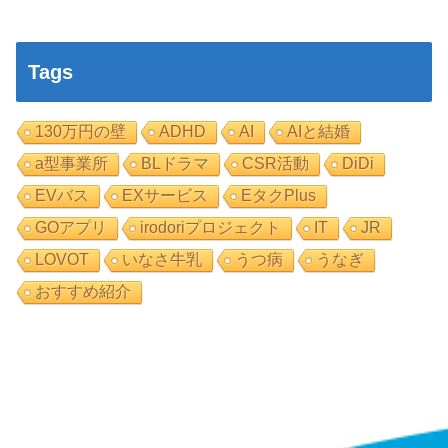
Tags
130万円の壁
ADHD
AI
AIと結婚
a型事業所
BLドラマ
CSR活動
DiDi
EVバス
EXサービス
EタクPlus
GOアプリ
irodoriプロジェクト
IT
JR
LOVOT
いなさ牛乳
うつ病
うなぎ
おすすめ紹介