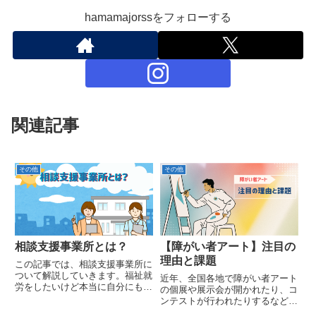
hamamajorssをフォローする
関連記事
その他
その他
相談支援事業所とは？
【障がい者アート】注目の
理由と課題
この記事では、相談支援事業所に
ついて解説していきます。福祉就
近年、全国各地で障がい者アート
労をしたいけど本当に自分にもで
の個展や展示会が開かれたり、コ
きるのか不安だA・B型事業所と
ンテストが行われたりするなど、
は何が違うの？という人におすす
障がいのある人による文化芸術活