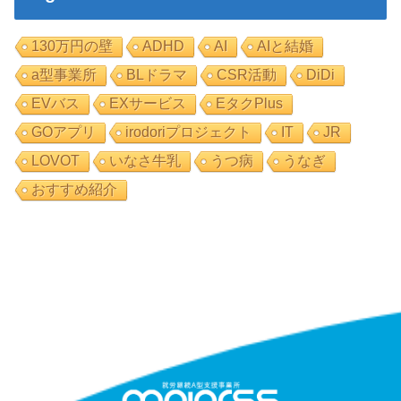
130万円の壁
ADHD
AI
AIと結婚
a型事業所
BLドラマ
CSR活動
DiDi
EVバス
EXサービス
EタクPlus
GOアプリ
irodoriプロジェクト
IT
JR
LOVOT
いなさ牛乳
うつ病
うなぎ
おすすめ紹介