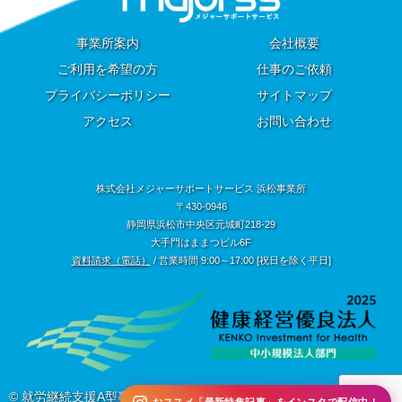
事業所案内
会社概要
ご利用を希望の方
仕事のご依頼
プライバシーポリシー
サイトマップ
アクセス
お問い合わせ
株式会社メジャーサポートサービス 浜松事業所
〒430-0946
静岡県浜松市中央区元城町218-29
大手門はままつビル6F
資料請求（電話）
/ 営業時間 9:00～17:00 [祝日を除く平日]
© 就労継続支援A型事業所 株式会社メジャーサポートサービス 浜