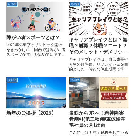
めの記事になっています。また、
動が注目を集めています。障がい
その他
その他
後半部分では現役の相談支援員へ
者アートは障がいのある人の自己
のインタビューもありますの
表現の手段になるということだけ
で、...
でなく、作品を販売することで
収...
障がい者スポーツとは？
キャリアブレイクとは？無
2021年の東京オリンピック開催
職？離職？休職？ニート？
をきっかけに、国内では障がい者
そのメリット・デメリット
スポーツが注目を集めています。
を解説！
キャリアブレイクは、自己成長や
障がい者スポーツとは、ルールや
人生の再評価、リフレッシュを目
使用器具などに障がいを抱えてい
的とした一時的な休止期間です。
てもプレイできるような工夫を施
今回はキャリアブレイクという概
したスポーツです。本記事では、
念について深掘りし、無職や離
障がい者スポーツの歴史の解説...
その他
その他
職、休職、そしてニートとの違
い、そしてそのメリット・デメリ
ットについて解説していきたいと
思います。
新年のご挨拶【2025】
名鉄からJRへ！精神障害
者割引(第二種)乗車体験在
宅社員の月1出向
こんにちは！在宅勤務をしている