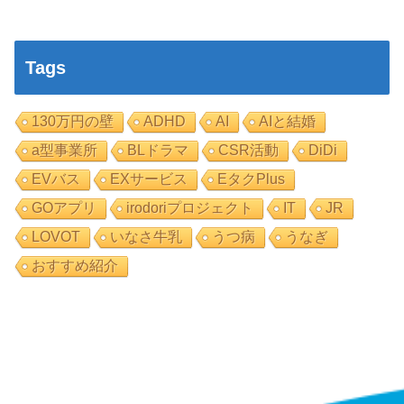
Tags
130万円の壁
ADHD
AI
AIと結婚
a型事業所
BLドラマ
CSR活動
DiDi
EVバス
EXサービス
EタクPlus
GOアプリ
irodoriプロジェクト
IT
JR
LOVOT
いなさ牛乳
うつ病
うなぎ
おすすめ紹介