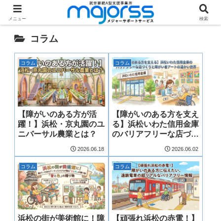
ホーム
特集記事
コラム
メニュー
検索
コラム
コラム
コラム
【障がいのある方が活
【障がいのある方を支え
躍！】浜松・京丸園のユ
る】浜松いわた信用金庫
ニバーサル農業とは？
のバリアフリーな店づく
りと障がい者アートの温
2026.06.18
2026.06.02
かい世界
コラム
コラム
浜松の街が美術館に！障
【頑張れ浜松の赤電！】