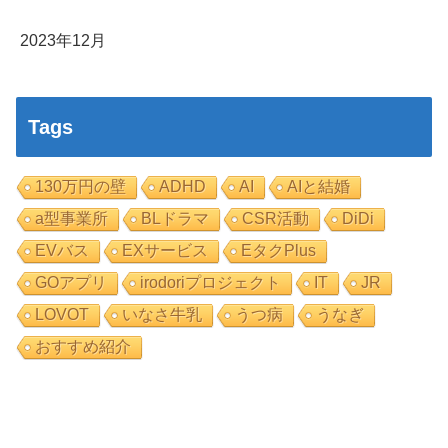
2023年12月
Tags
130万円の壁
ADHD
AI
AIと結婚
a型事業所
BLドラマ
CSR活動
DiDi
EVバス
EXサービス
EタクPlus
GOアプリ
irodoriプロジェクト
IT
JR
LOVOT
いなさ牛乳
うつ病
うなぎ
おすすめ紹介