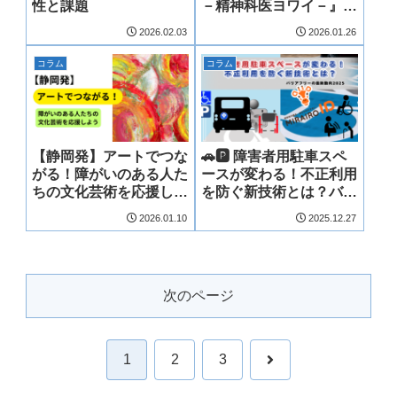
性と課題
－精神科医ヨワイ－』に
みる「働く」という挑
2026.02.03
2026.01.26
戦 PART2
コラム
コラム
【静岡発】アートでつな
🚗🅿 障害者用駐車スペ
がる！障がいのある人た
ースが変わる！不正利用
ちの文化芸術を応援しよ
を防ぐ新技術とは？バリ
う
アフリーの最新動向
2026.01.10
2025.12.27
2025
次のページ
次
1
2
3