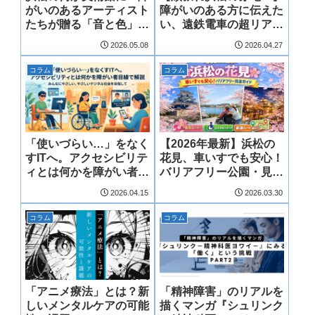
がいのあるアーティスト
障がいのある方に伝えた
たちが贈る「音と色」の
い、遠鉄電車の超リアル
贈り物
なバリアフリー情報
2026.05.08
2026.04.27
コラム
コラム
「使いづらい…」をなく
【2026年最新】浜松の
すITへ。アクセシビリテ
花見、車いすでも安心！
ィとは何かを障がい者目
バリアフリー公園・見
線で解説
頃・ルート完全ガイド
2026.04.15
2026.03.30
コラム
コラム
「アニメ療法」とは？新
「精神障害」のリアルを
しいメンタルケアの可能
描くマンガ『シュリンク