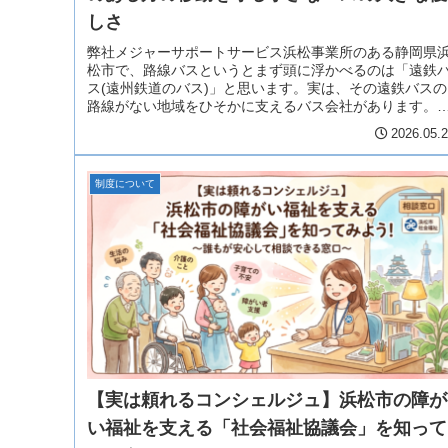
しさ
弊社メジャーサポートサービス浜松事業所のある静岡県
松市で、路線バスというとまず頭に浮かべるのは「遠鉄
ス(遠州鉄道のバス)」と思います。実は、その遠鉄バスの
路線がない地域をひそかに支えるバス会社があります。
れは「浜松バス」。 ※「浜松バ...
2026.05.
制度について
【実は頼れるコンシェルジュ】浜松市の障が
い福祉を支える「社会福祉協議会」を知って