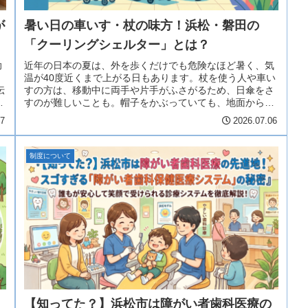
が
暑い日の車いす・杖の味方！浜松・磐田の
「クーリングシェルター」とは？
助
近年の日本の夏は、外を歩くだけでも危険なほど暑く、気
温が40度近くまで上がる日もあります。杖を使う人や車い
伝
すの方は、移動中に両手や片手がふさがるため、日傘をさ
ま
すのが難しいことも。帽子をかぶっていても、地面からの
照り返しや強い暑さを防ぎきれま...
07
2026.07.06
制度について
【知ってた？】浜松市は障がい者歯科医療の