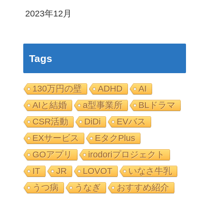
2023年12月
Tags
130万円の壁
ADHD
AI
AIと結婚
a型事業所
BLドラマ
CSR活動
DiDi
EVバス
EXサービス
EタクPlus
GOアプリ
irodoriプロジェクト
IT
JR
LOVOT
いなさ牛乳
うつ病
うなぎ
おすすめ紹介