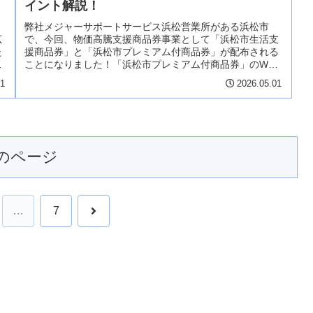
イント解説！
弊社メジャーサポートサービス浜松営業所がある浜松市
広
で、今回、物価高騰支援商品券事業として「浜松市生活支
た
援商品券」と「浜松市プレミアム付商品券」が配布される
ま
ことになりました！「浜松市プレミアム付商品券」のWeb
申し込みは、2026年5月1日か...
11
2026.05.01
のページ
次
…
7
へ