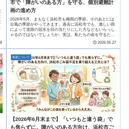
市で「障がいのある方」を守る、個別避難計
画の進め方
表
は
2026年5月、まもなく浜松市も梅雨の季節。そのあとには
設
台風の季節がやってきます。過去に浜松市でも、激しい雨
活
によって道路の冠水を目の当たりにした方などもいらっし
ゃるのではないでしょうか。実は、私たちの命を守るため
の「防災気象情報（大雨や台風...
28
2026.05.27
制度について
【2026年6月末まで】「いつもと違う袋」で
も焦らずに。障がいのある方向け、浜松市ご