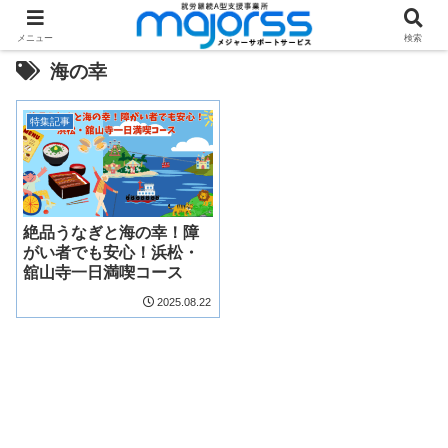
メニュー
検索
海の幸
特集記事
絶品うなぎと海の幸！障
がい者でも安心！浜松・
舘山寺一日満喫コース
2025.08.22