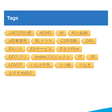
Tags
130万円の壁
ADHD
AI
AIと結婚
a型事業所
BLドラマ
CSR活動
DiDi
EVバス
EXサービス
EタクPlus
GOアプリ
irodoriプロジェクト
IT
JR
LOVOT
いなさ牛乳
うつ病
うなぎ
おすすめ紹介