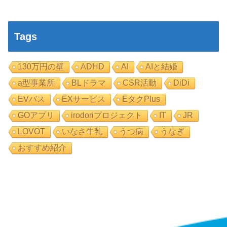
Tags
130万円の壁
ADHD
AI
AIと結婚
a型事業所
BLドラマ
CSR活動
DiDi
EVバス
EXサービス
EタクPlus
GOアプリ
irodoriプロジェクト
IT
JR
LOVOT
いなさ牛乳
うつ病
うなぎ
おすすめ紹介