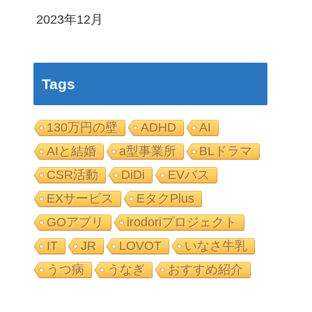
2023年12月
Tags
130万円の壁
ADHD
AI
AIと結婚
a型事業所
BLドラマ
CSR活動
DiDi
EVバス
EXサービス
EタクPlus
GOアプリ
irodoriプロジェクト
IT
JR
LOVOT
いなさ牛乳
うつ病
うなぎ
おすすめ紹介