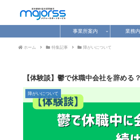
事業所案内
業務
ホーム
特集記事
障がいについて
【体験談】鬱で休職中会社を辞める？
障がいについて