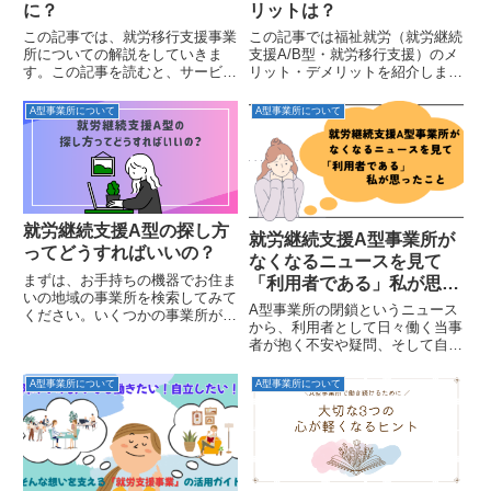
に？
リットは？
この記事では、就労移行支援事業
この記事では福祉就労（就労継続
所についての解説をしていきま
支援A/B型・就労移行支援）のメ
す。この記事を読むと、サービス
リット・デメリットを紹介しま
の概要かかる費用利用までの流れ
す。利用するのにかかるお金は？
についてわかるだけでなく、記事
障がい者雇用や生活保護とはどう
A型事業所について
A型事業所について
後半では継続就労支援A型・B型
違うの？といった疑問にもばっち
との違いについてもわかりやすく
り答えていきますので、ぜひ最後
まとめてあります。就労移行支援
までご覧ください！福祉就労と
の...
は...
就労継続支援A型の探し方
就労継続支援A型事業所が
ってどうすればいいの？
なくなるニュースを見て
まずは、お手持ちの機器でお住ま
「利用者である」私が思っ
いの地域の事業所を検索してみて
たこと
A型事業所の閉鎖というニュース
ください。いくつかの事業所が出
から、利用者として日々働く当事
てくると思います。事業所のサイ
者が抱く不安や疑問、そして自分
トを拝見して、気になるところを
にできることつづりました。A型
ピックアップしていきましょう。
事業所の収益構造など、経営の背
見学を受け付けているか確認し、
A型事業所について
A型事業所について
景を解説しながら同じように悩む
お申し込みをしたら訪問しま
誰かに、「あなたはひとりじゃな
す。...
い」とメッセージを込めました。