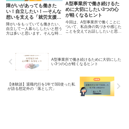
A型事業所で働き続けるた
障がいがあっても働きた
めに大切にしたい3つの心
い！自立したい！―そんな
が軽くなるヒント
想いを支える「就労支援事
今回は、A型事業所で働くことに
業」の活用ガイド
障がいをもっていても働きたい、
ついて、私自身の気づきや感じた
自立して一人暮らししたいと想う
ことを交えてお話ししたいと思い
方は多いと思います。そんな時に
ます。A型事業所は、障害を抱え
役立つ「就労支援事業」というも
る私たちにとって、とても心強い
のがあります。就労支援事業っ
場所。でも、どんなに環境が整っ
て？手続き大変じゃないの？と思
ていても、不安やプレッシャーを
う方々に、活用の仕方教えます。
感じる日があるのも正直なところ
ぜひ参考にして活用してくださ
です。そこで私が大切にしている
A型事業所で働き続けるために大切にした
い。
3つの心構えをご紹介します。ど
い3つの心が軽くなるヒント
なたかの気持ちが少しでも軽くな
れば嬉しいです。
【体験談】退職代行を1年で3回使った私
が語る想定外の「落とし穴」