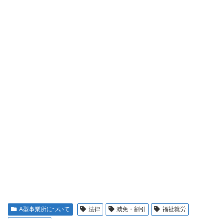
A型事業所について
法律
減免・割引
福祉就労