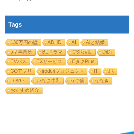
Tags
130万円の壁
ADHD
AI
AIと結婚
a型事業所
BLドラマ
CSR活動
DiDi
EVバス
EXサービス
EタクPlus
GOアプリ
irodoriプロジェクト
IT
JR
LOVOT
いなさ牛乳
うつ病
うなぎ
おすすめ紹介