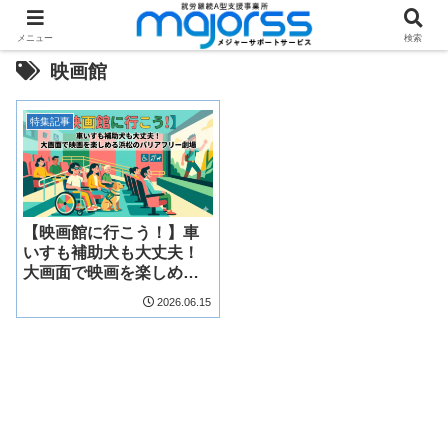
メニュー
検索
映画館
特集記事
【映画館に行こう！】車
いすも補助犬も大丈夫！
大画面で映画を楽しめる
浜松のバリアフリー劇場
2026.06.15