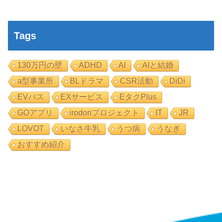
Tags
130万円の壁
ADHD
AI
AIと結婚
a型事業所
BLドラマ
CSR活動
DiDi
EVバス
EXサービス
EタクPlus
GOアプリ
irodoriプロジェクト
IT
JR
LOVOT
いなさ牛乳
うつ病
うなぎ
おすすめ紹介