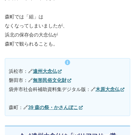
森町では「組」は
なくなってしまいましたが、
浜北の保存会の大念仏が
森町で観られることも。
浜松市：🔗
遠州大念仏
磐田市：🔗
無形民俗文化財
袋井市社会科補助資料集デジタル版：🔗
木原大念仏
森町：🔗
39 森の祭・かさんぼこ