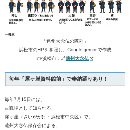
「遠州大念仏の隊列」
浜松市のHPを参照し、Google geminiで作成
👉浜松市：🔗
遠州大念仏
毎年「犀ヶ崖資料館前」で奉納踊りあり！
毎年7月15日には、
古戦場として知られる、
犀ヶ崖（さいががけ・浜松市中央区）で、
遠州大念仏保存会による、