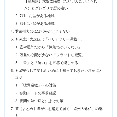
【超余談】太陰太陽暦（たいいんたいようれ
き）とグレゴリオ暦の違い
7月にお盆がある地域
8月にお盆がある地域
👘遠州大念仏は浜松だけじゃない
👩‍🦼遠州大念仏は「バリアフリー満載！」
庭や屋外だから「気兼ねがいらない」
段差の心配が少ない「フラットな観覧」
「音」と「迫力」を五感で楽しめる
👩‍🦼安心して楽しむために！知っておきたい注意点と
コツ
「聴覚過敏」への対策
移動ルートの事前確認
夜間の熱中症と虫よけ対策
👘【まとめ】障がいを超えて届く「遠州大念仏」の魅
力