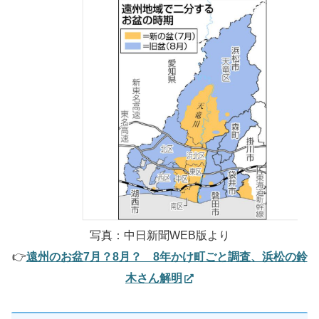
写真：中日新聞WEB版より
👉
遠州のお盆7月？8月？ 8年かけ町ごと調査、浜松の鈴
木さん解明