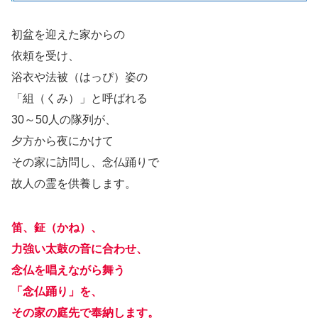
初盆を迎えた家からの
依頼を受け、
浴衣や法被（はっぴ）姿の
「組（くみ）」と呼ばれる
30～50人の隊列が、
夕方から夜にかけて
その家に訪問し、念仏踊りで
故人の霊を供養します。
笛、鉦（かね）、
力強い太鼓の音に合わせ、
念仏を唱えながら舞う
「念仏踊り」を
、
その家の
庭先で奉納します。