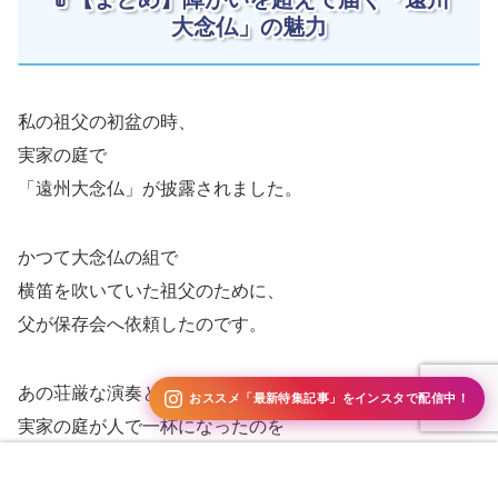
大念仏」の魅力
私の祖父の初盆の時、
実家の庭で
「遠州大念仏」が披露されました。
かつて大念仏の組で
横笛を吹いていた祖父のために、
父が保存会へ依頼したのです。
あの荘厳な演奏と踊り、そして
おススメ「最新特集記事」をインスタで配信中！
実家の庭が人で一杯になったのを
今でも覚えています。
問い合わせ
電話：053-571-2111