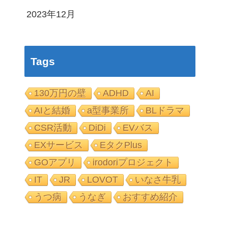
2023年12月
Tags
130万円の壁
ADHD
AI
AIと結婚
a型事業所
BLドラマ
CSR活動
DiDi
EVバス
EXサービス
EタクPlus
GOアプリ
irodoriプロジェクト
IT
JR
LOVOT
いなさ牛乳
うつ病
うなぎ
おすすめ紹介