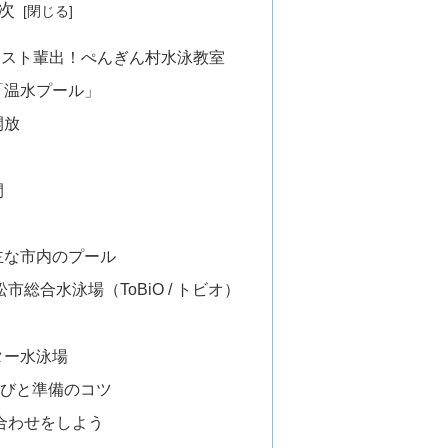
次
リスト輩出！ぺんぎん村水泳教室
と「温水プール」
開放
間
る主な市内のプール
市総合水泳場（ToBiO / トビオ）
ター水泳場
選びと準備のコツ
合わせをしよう