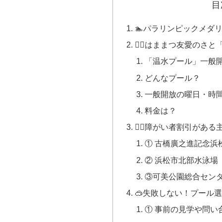
目
🏊パラリンピックメダ
🏊‍♂️はままつ友愛のさ
「温水プール」一般
どんなプール？
一般開放の曜日・時
料金は？
🏊‍♀️障がい者割引があ
① 古橋廣之進記念浜松
② 浜松市北部水泳場
③可美公園総合セン
🥽失敗しない！プール
① 事前の見学や問い