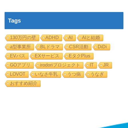
Tags
130万円の壁
ADHD
AI
AIと結婚
a型事業所
BLドラマ
CSR活動
DiDi
EVバス
EXサービス
EタクPlus
GOアプリ
irodoriプロジェクト
IT
JR
LOVOT
いなさ牛乳
うつ病
うなぎ
おすすめ紹介