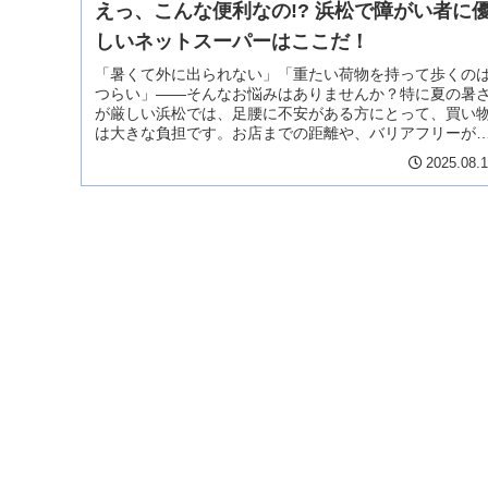
えっ、こんな便利なの!? 浜松で障がい者に
しいネットスーパーはここだ！
「暑くて外に出られない」「重たい荷物を持って歩くの
つらい」――そんなお悩みはありませんか？特に夏の暑
が厳しい浜松では、足腰に不安がある方にとって、買い
は大きな負担です。お店までの距離や、バリアフリーが
っていない環境も一因です。そんな中、便利なのが「ネ
2025.08.
トスーパー」。自宅にいながら必要なものが揃えられる
め、体への負担がぐっと減ります。この記事では、浜松
内で利用しやすいネットスーパーの情報や、使い方、メ
ットをやさしくご紹介します。