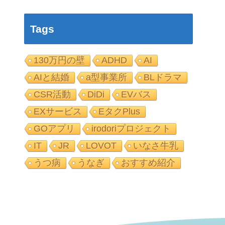
Tags
130万円の壁
ADHD
AI
AIと結婚
a型事業所
BLドラマ
CSR活動
DiDi
EVバス
EXサービス
EタクPlus
GOアプリ
irodoriプロジェクト
IT
JR
LOVOT
いなさ牛乳
うつ病
うなぎ
おすすめ紹介