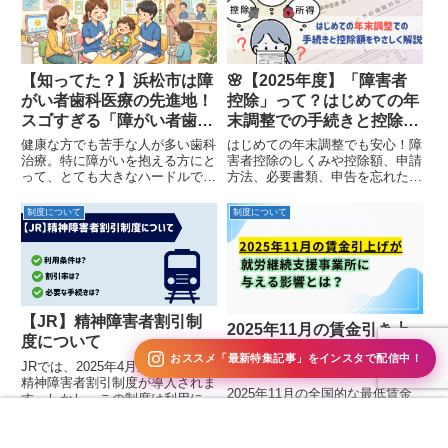
【知ってた？】浜松市は障
🌸【2025年度】「障害者
がい者歯科医療の先進地！
控除」って？はじめての年
スゴすぎる「障がい者歯科
末調整での手続きと控除額
保健医療システム」の秘密
をやさしく解説
健康な方でも苦手な人が多い歯科
はじめての年末調整でも安心！障
治療。特に障がいを抱える方にと
害者控除のしくみや控除額、申請
って、とても大きなハードルで
方法、必要書類、申告を忘れたと
す。実は、障がいがある方の歯科
きの対応まで、Q&Aでやさしく
治療は全国的に大きな課題になっ
紹介します。
制度について
制度について
ています。受け入れてもらえる病
院が見つからなかったり、病院を
たらい回しにされることも。そん
な...
【JR】精神障害者割引制
2025年11月の賃金引き上
度について
げが就労継続支援事業所に
おススメ「最新特集記事」をインスタで配信中！
JRでは、2025年4月からいよいよ
与える影響とは？
精神障害者割引制度が導入されま
2025年11月の全国的な最低賃金
す。しかし、この制度は利用に
引き上げが就労継続支援A型・B
様々な条件や制限があったり、今
型事業所に与える影響を解説しま
まではなかった仕組みが取り入れ
問い合わせ
電話：053-571-2111
す。給与や手取り、工賃、社会保
られたりしていて少し複雑です。