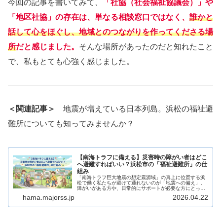
今回の記事を書いてみて、
「社協（社会福祉協議会）」や
「地区社協」の存在は、単なる相談窓口ではなく、
誰かと
話して心をほぐし、地域とのつながりを作ってくださる場
所
だと感じました。
そんな場所があったのだと知れたこと
で、私もとても心強く感じました。
＜関連記事＞
地震が増えている日本列島。浜松の福祉避
難所についても知ってみませんか？
【南海トラフに備える】災害時の障がい者はどこ
へ避難すればいい？浜松市の「福祉避難所」の仕
組み
「南海トラフ巨大地震の想定震源域」の真上に位置する浜
松で働く私たちが避けて通れないのが「地震への備え」。
障がいがある方や、日常的にサポートが必要な方にとっ
て、避難所での生活はハードルが高く感じられますが、い
hama.majorss.jp
2026.04.22
ざ避難しなければならなくなった時、...